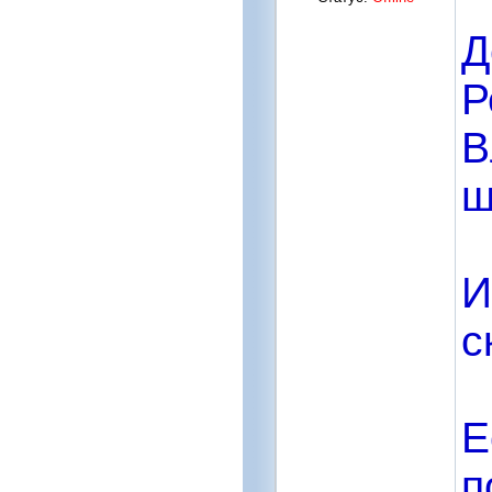
Д
Р
В
ш
И
с
Е
п