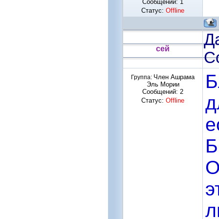
Сообщений:
1
Статус:
Offline
Да
сей
С
Б
Член Ашрама
Группа:
Эль Мории
Сообщений:
2
д
Статус:
Offline
е
Б
О
э
л