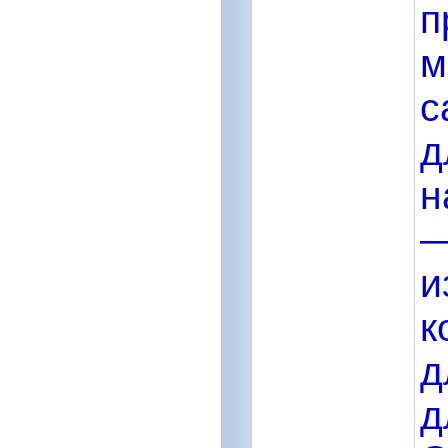
п
м
с
д
н
—
и
к
д
д