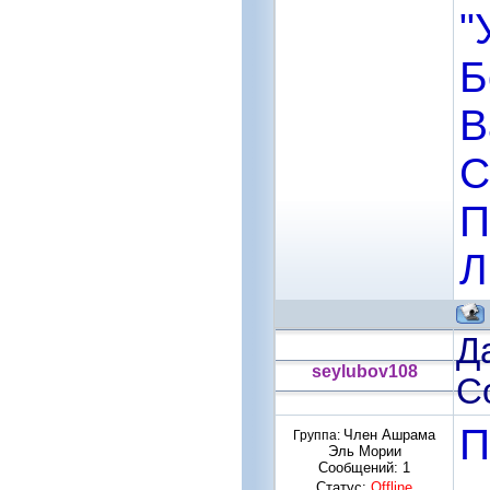
"
Б
В
С
П
Л
Да
seylubov108
С
П
Член Ашрама
Группа:
Эль Мории
Сообщений:
1
Статус:
Offline