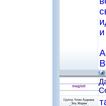
в
с
и
и
А
В
Да
magistr
С
т
Член Ашрама
Группа:
Эль Мории