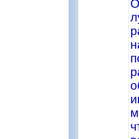
О
л
р
н
п
р
о
и
м
ч