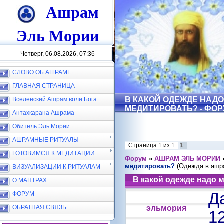
Ашрам
Эль Мории
Четверг, 06.08.2026, 07:36
СЛОВО ОБ АШРАМЕ
ГЛАВНАЯ СТРАНИЦА
В КАКОЙ ОДЕЖДЕ НАДО
Вселенский Ашрам воли Бога
МЕДИТИРОВАТЬ? - ФО
Антахкарана Ашрама
Обитель Эль Мории
АШРАМНЫЕ РИТУАЛЫ
Страница
1
из
1
1
ГОТОВИМСЯ К МЕДИТАЦИИ
Форум
»
АШРАМ ЭЛЬ МОРИИ
медитировать?
(Одежда в ашр
ВИЗУАЛИЗАЦИИ К РИТУАЛАМ
В какой одежде надо 
О МАНТРАХ
Д
ФОРУМ
ОБРАТНАЯ СВЯЗЬ
эльмория
1