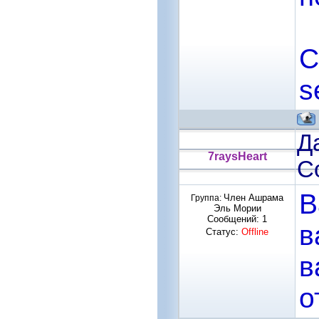
С
s
Да
7raysHeart
С
В
Член Ашрама
Группа:
Эль Мории
Сообщений:
1
в
Статус:
Offline
в
о